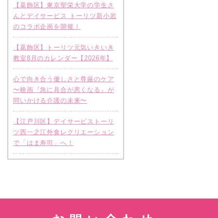
【葛飾区】東京聖栄大学の学生さ
んとデイサービス トーリツ新小岩
のコラボ企画を開催！
【葛飾区】トーリツ元気いきいき
教室8月のカレンダー【2026年】
心で向き合う優しさと尊厳のケア
〜映画『急に具合が悪くなる』が
問いかける介護の未来〜
【江戸川区】デイサービストーリ
ツ西一之江外食レクリエーション
で「はま寿司」へ！