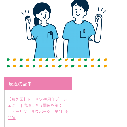
最近の記事
【葛飾区】トーリツ40周年プロジ
ェクト｜信頼し合う関係を築く
「トーリツ・サワパーク」第1回を
開催