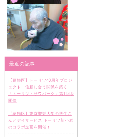
最近の記事
【葛飾区】トーリツ40周年プロジ
ェクト｜信頼し合う関係を築く
「トーリツ・サワパーク」第1回を
開催
【葛飾区】東京聖栄大学の学生さ
んとデイサービス トーリツ新小岩
のコラボ企画を開催！