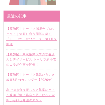
最近の記事
【葛飾区】トーリツ40周年プロジ
ェクト｜信頼し合う関係を築く
「トーリツ・サワパーク」第1回を
開催
【葛飾区】東京聖栄大学の学生さ
んとデイサービス トーリツ新小岩
のコラボ企画を開催！
【葛飾区】トーリツ元気いきいき
教室8月のカレンダー【2026年】
心で向き合う優しさと尊厳のケア
〜映画『急に具合が悪くなる』が
問いかける介護の未来〜