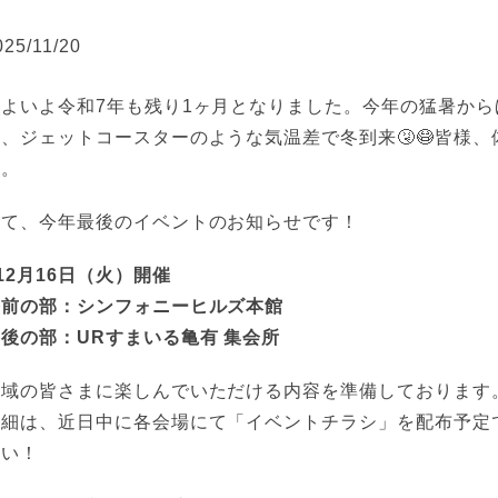
025/11/20
いよいよ令和7年も残り1ヶ月となりました。今年の猛暑か
ら、ジェットコースターのような気温差で冬到来🤧😷皆様
ね。
さて、今年最後のイベントのお知らせです！
12月16日（火）開催
午前の部：シンフォニーヒルズ本館
後の部：URすまいる亀有 集会所
地域の皆さまに楽しんでいただける内容を準備しております
詳細は、近日中に各会場にて「イベントチラシ」を配布予定
さい！