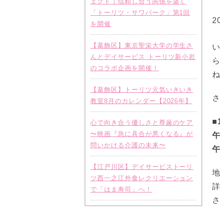
ェクト｜信頼し合う関係を築く
「トーリツ・サワパーク」第1回
2
を開催
【葛飾区】東京聖栄大学の学生さ
んとデイサービス トーリツ新小岩
のコラボ企画を開催！
【葛飾区】トーリツ元気いきいき
教室8月のカレンダー【2026年】
■
心で向き合う優しさと尊厳のケア
〜映画『急に具合が悪くなる』が
問いかける介護の未来〜
午
【江戸川区】デイサービストーリ
ツ西一之江外食レクリエーション
で「はま寿司」へ！