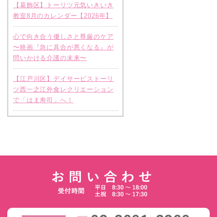
【葛飾区】トーリツ元気いきいき
教室8月のカレンダー【2026年】
心で向き合う優しさと尊厳のケア
〜映画『急に具合が悪くなる』が
問いかける介護の未来〜
【江戸川区】デイサービストーリ
ツ西一之江外食レクリエーション
で「はま寿司」へ！