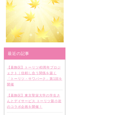
最近の記事
【葛飾区】トーリツ40周年プロジ
ェクト｜信頼し合う関係を築く
「トーリツ・サワパーク」第1回を
開催
【葛飾区】東京聖栄大学の学生さ
んとデイサービス トーリツ新小岩
のコラボ企画を開催！