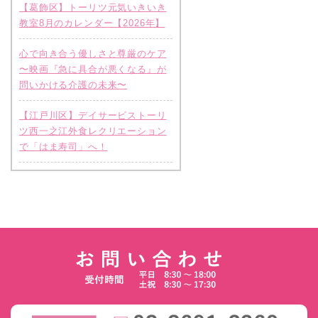
【葛飾区】トーリツ元気いきいき
教室8月のカレンダー【2026年】
心で向き合う優しさと尊厳のケア
〜映画『急に具合が悪くなる』が
問いかける介護の未来〜
【江戸川区】デイサービストーリ
ツ西一之江外食レクリエーション
で「はま寿司」へ！