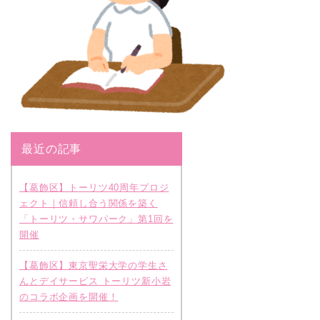
最近の記事
【葛飾区】トーリツ40周年プロジ
ェクト｜信頼し合う関係を築く
「トーリツ・サワパーク」第1回を
開催
【葛飾区】東京聖栄大学の学生さ
んとデイサービス トーリツ新小岩
のコラボ企画を開催！