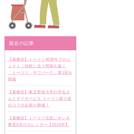
最近の記事
【葛飾区】トーリツ40周年プロジ
ェクト｜信頼し合う関係を築く
「トーリツ・サワパーク」第1回を
開催
【葛飾区】東京聖栄大学の学生さ
んとデイサービス トーリツ新小岩
のコラボ企画を開催！
【葛飾区】トーリツ元気いきいき
教室8月のカレンダー【2026年】