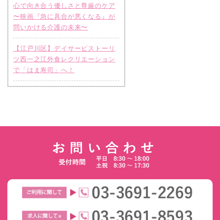
心で向き合う優しさと尊厳のケア
〜映画『急に具合が悪くなる』が
問いかける介護の未来〜
【江戸川区】デイサービストーリ
ツ西一之江外食レクリエーション
で「はま寿司」へ！