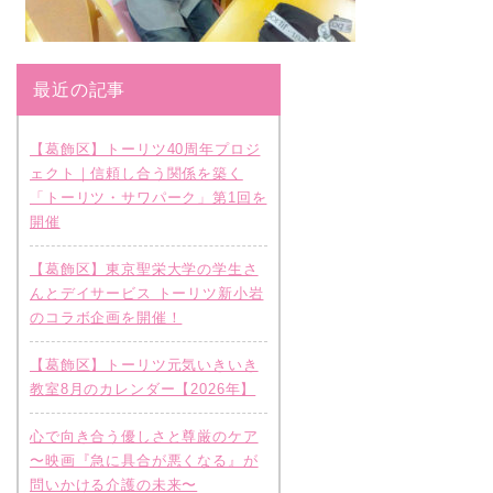
最近の記事
【葛飾区】トーリツ40周年プロジ
ェクト｜信頼し合う関係を築く
「トーリツ・サワパーク」第1回を
開催
【葛飾区】東京聖栄大学の学生さ
んとデイサービス トーリツ新小岩
のコラボ企画を開催！
【葛飾区】トーリツ元気いきいき
教室8月のカレンダー【2026年】
心で向き合う優しさと尊厳のケア
〜映画『急に具合が悪くなる』が
問いかける介護の未来〜