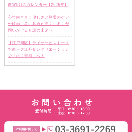
教室8月のカレンダー【2026年】
心で向き合う優しさと尊厳のケア
〜映画『急に具合が悪くなる』が
問いかける介護の未来〜
【江戸川区】デイサービストーリ
ツ西一之江外食レクリエーション
で「はま寿司」へ！