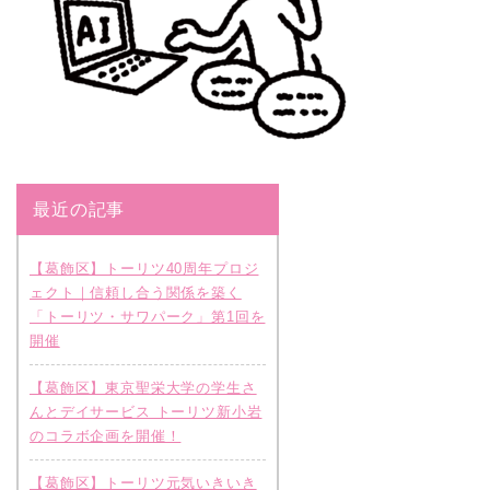
最近の記事
【葛飾区】トーリツ40周年プロジ
ェクト｜信頼し合う関係を築く
「トーリツ・サワパーク」第1回を
開催
【葛飾区】東京聖栄大学の学生さ
んとデイサービス トーリツ新小岩
のコラボ企画を開催！
【葛飾区】トーリツ元気いきいき