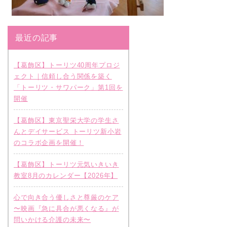
最近の記事
【葛飾区】トーリツ40周年プロジ
ェクト｜信頼し合う関係を築く
「トーリツ・サワパーク」第1回を
開催
【葛飾区】東京聖栄大学の学生さ
んとデイサービス トーリツ新小岩
のコラボ企画を開催！
【葛飾区】トーリツ元気いきいき
教室8月のカレンダー【2026年】
心で向き合う優しさと尊厳のケア
〜映画『急に具合が悪くなる』が
問いかける介護の未来〜