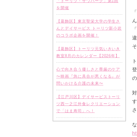
「トーリツ・サワパーク」第1回
を開催
【葛飾区】東京聖栄大学の学生さ
んとデイサービス トーリツ新小岩
のコラボ企画を開催！
【葛飾区】トーリツ元気いきいき
教室8月のカレンダー【2026年】
心で向き合う優しさと尊厳のケア
〜映画『急に具合が悪くなる』が
問いかける介護の未来〜
【江戸川区】デイサービストーリ
ツ西一之江外食レクリエーション
で「はま寿司」へ！
h