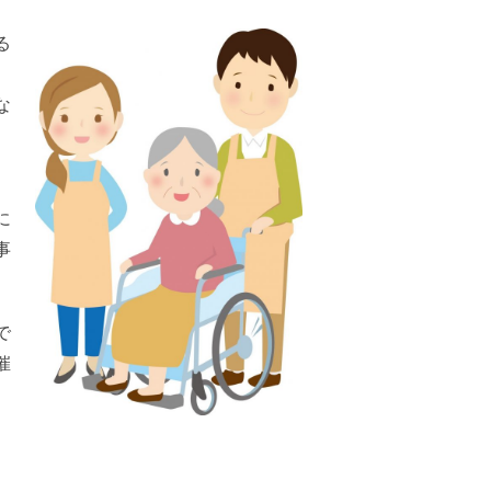
る
な
に
事
で
催
。