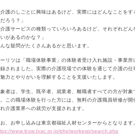
「介護のしごとに興味はあるけど、実際にはどんなことをす
んだろう？」
「介護サービスの種類っていろいろあるけど、それぞれどん
違いがあるのかな？」
そんな疑問がたくさんあるかと思います。
トーリツは「職場体験事業」の体験者受け入れ施設・事業所
登録されました。実際の介護現場での体験を通じて介護の仕
の魅力とやりがいを理解することを支援いたします。
対象者は、学生、既卒者、就業者、離職者すべての方が対象
す。この職場体験を行った方には、無料の介護職員研修が開
され介護業界への就労が支援されます。
なお、お申し込みは東京都福祉人材センターからとなります
ttps://www.tcsw.tvac.or.jp/php/workexp/search.php