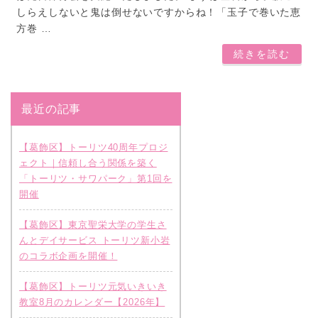
しらえしないと鬼は倒せないですからね！「玉子で巻いた恵
方巻 …
続きを読む
最近の記事
【葛飾区】トーリツ40周年プロジ
ェクト｜信頼し合う関係を築く
「トーリツ・サワパーク」第1回を
開催
【葛飾区】東京聖栄大学の学生さ
んとデイサービス トーリツ新小岩
のコラボ企画を開催！
【葛飾区】トーリツ元気いきいき
教室8月のカレンダー【2026年】