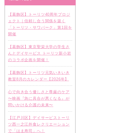
【葛飾区】トーリツ40周年プロジ
ェクト｜信頼し合う関係を築く
「トーリツ・サワパーク」第1回を
開催
【葛飾区】東京聖栄大学の学生さ
んとデイサービス トーリツ新小岩
のコラボ企画を開催！
【葛飾区】トーリツ元気いきいき
教室8月のカレンダー【2026年】
心で向き合う優しさと尊厳のケア
〜映画『急に具合が悪くなる』が
問いかける介護の未来〜
【江戸川区】デイサービストーリ
ツ西一之江外食レクリエーション
で「はま寿司」へ！