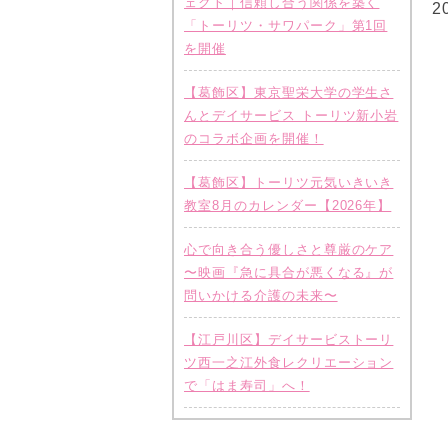
ェクト｜信頼し合う関係を築く
2
「トーリツ・サワパーク」第1回
を開催
【葛飾区】東京聖栄大学の学生さ
んとデイサービス トーリツ新小岩
のコラボ企画を開催！
【葛飾区】トーリツ元気いきいき
教室8月のカレンダー【2026年】
心で向き合う優しさと尊厳のケア
〜映画『急に具合が悪くなる』が
問いかける介護の未来〜
【江戸川区】デイサービストーリ
ツ西一之江外食レクリエーション
で「はま寿司」へ！