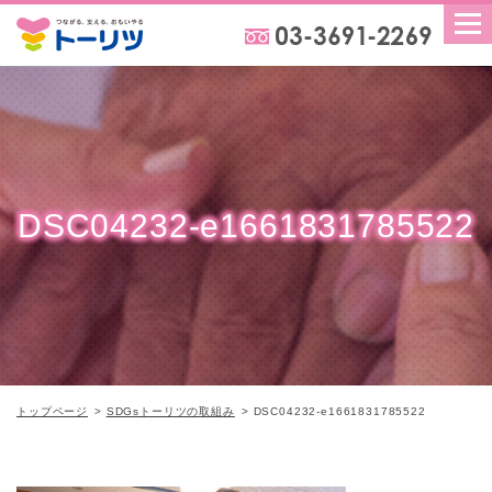
DSC04232-e1661831785522
トップページ
SDGsトーリツの取組み
DSC04232-e1661831785522