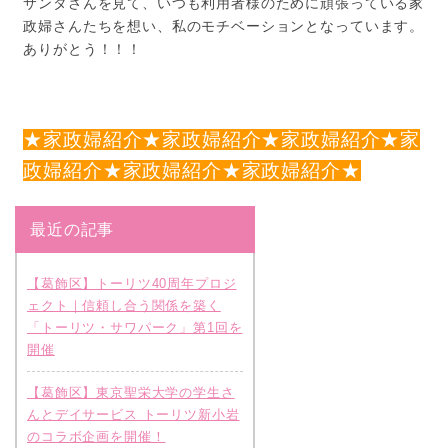
サンタさんを見て、いつも利用者様のために頑張っている家
政婦さんたちを想い、私のモチベーションとなっています。
ありがとう！！！
★家政婦紹介★家政婦紹介★家政婦紹介★家
政婦紹介★家政婦紹介★家政婦紹介★
最近の記事
【葛飾区】トーリツ40周年プロジ
ェクト｜信頼し合う関係を築く
「トーリツ・サワパーク」第1回を
開催
【葛飾区】東京聖栄大学の学生さ
んとデイサービス トーリツ新小岩
のコラボ企画を開催！