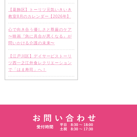
【葛飾区】トーリツ元気いきいき
教室8月のカレンダー【2026年】
心で向き合う優しさと尊厳のケア
〜映画『急に具合が悪くなる』が
問いかける介護の未来〜
【江戸川区】デイサービストーリ
ツ西一之江外食レクリエーション
で「はま寿司」へ！