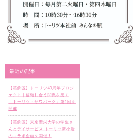
最近の記事
【葛飾区】トーリツ40周年プロジ
ェクト｜信頼し合う関係を築く
「トーリツ・サワパーク」第1回を
開催
【葛飾区】東京聖栄大学の学生さ
んとデイサービス トーリツ新小岩
のコラボ企画を開催！