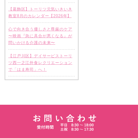
【葛飾区】トーリツ元気いきいき
教室8月のカレンダー【2026年】
心で向き合う優しさと尊厳のケア
〜映画『急に具合が悪くなる』が
問いかける介護の未来〜
【江戸川区】デイサービストーリ
ツ西一之江外食レクリエーション
で「はま寿司」へ！