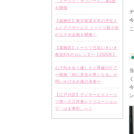
「トーリツ・サワパーク」第1回
を開催
【葛飾区】東京聖栄大学の学生さ
んとデイサービス トーリツ新小岩
のコラボ企画を開催！
【葛飾区】トーリツ元気いきいき
教室8月のカレンダー【2026年】
心で向き合う優しさと尊厳のケア
〜映画『急に具合が悪くなる』が
問いかける介護の未来〜
今
【江戸川区】デイサービストーリ
ツ西一之江外食レクリエーション
で「はま寿司」へ！