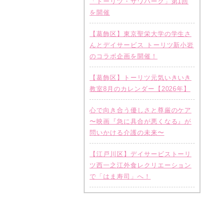
「トーリツ・サワパーク」第1回
を開催
【葛飾区】東京聖栄大学の学生さ
んとデイサービス トーリツ新小岩
のコラボ企画を開催！
【葛飾区】トーリツ元気いきいき
教室8月のカレンダー【2026年】
心で向き合う優しさと尊厳のケア
〜映画『急に具合が悪くなる』が
問いかける介護の未来〜
【江戸川区】デイサービストーリ
ツ西一之江外食レクリエーション
で「はま寿司」へ！