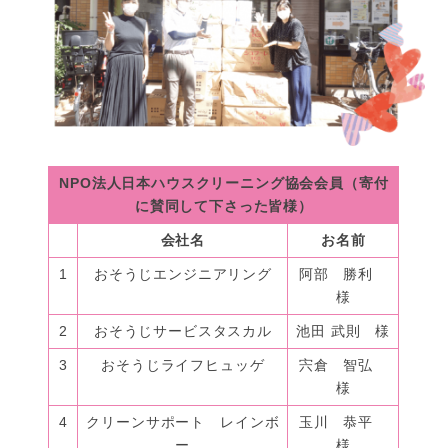
NPO法人日本ハウスクリーニング協会会員（寄付
に賛同して下さった皆様）
会社名
お名前
1
おそうじエンジニアリング
阿部 勝利
様
2
おそうじサービスタスカル
池田 武則 様
3
おそうじライフヒュッゲ
宍倉 智弘
様
4
クリーンサポート レインボ
玉川 恭平
ー
様