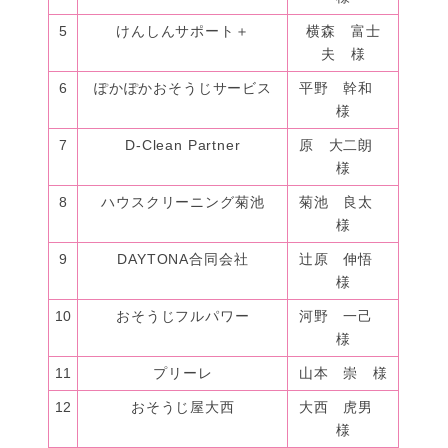
5
けんしんサポート＋
横森 富士
夫 様
6
ぽかぽかおそうじサービス
平野 幹和
様
7
D-Clean Partner
原 大二朗
様
8
ハウスクリーニング菊池
菊池 良太
様
9
DAYTONA合同会社
辻原 伸悟
様
10
おそうじフルパワー
河野 一己
様
11
プリーレ
山本 崇 様
12
おそうじ屋大西
大西 虎男
様