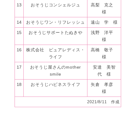
13
おそうじコンシェルジュ
高梨 克之
様
14
おそうじワン・リフレッシュ
遠山 学 様
15
おそうじサポートたぬきや
浅野 洋平
様
16
株式会社 ピュアレディス・
高橋 敬子
ライフ
様
17
おそうじ屋さんのmother
安達 美智
smile
代 様
18
おそうじハピネスライフ
矢倉 孝彦
様
2021/8/11 作成