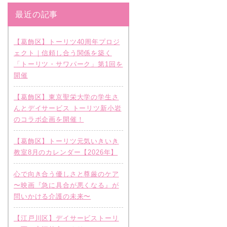
最近の記事
【葛飾区】トーリツ40周年プロジ
ェクト｜信頼し合う関係を築く
「トーリツ・サワパーク」第1回を
開催
【葛飾区】東京聖栄大学の学生さ
んとデイサービス トーリツ新小岩
のコラボ企画を開催！
【葛飾区】トーリツ元気いきいき
教室8月のカレンダー【2026年】
心で向き合う優しさと尊厳のケア
〜映画『急に具合が悪くなる』が
問いかける介護の未来〜
【江戸川区】デイサービストーリ