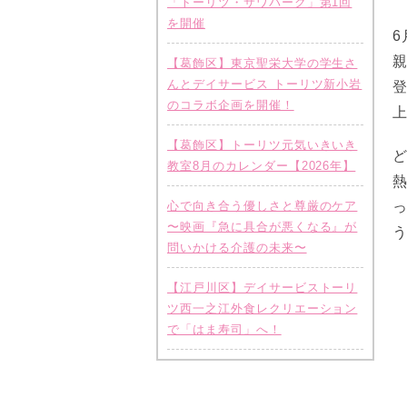
「トーリツ・サワパーク」第1回
を開催
【葛飾区】東京聖栄大学の学生さ
んとデイサービス トーリツ新小岩
のコラボ企画を開催！
【葛飾区】トーリツ元気いきいき
教室8月のカレンダー【2026年】
心で向き合う優しさと尊厳のケア
〜映画『急に具合が悪くなる』が
問いかける介護の未来〜
【江戸川区】デイサービストーリ
ツ西一之江外食レクリエーション
で「はま寿司」へ！