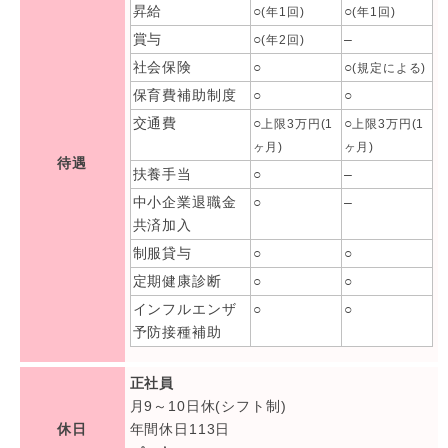
昇給
○
○
(年1回)
(年1回)
賞与
○
–
(年2回)
社会保険
○
○
(規定による)
保育費補助制度
○
○
交通費
○
○
上限3万円(1
上限3万円(1
ヶ月)
ヶ月)
待遇
扶養手当
○
–
中小企業退職金
○
–
共済加入
制服貸与
○
○
定期健康診断
○
○
インフルエンザ
○
○
予防接種補助
正社員
月9～10日休(シフト制)
休日
年間休日113日