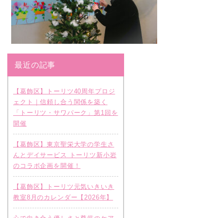
最近の記事
【葛飾区】トーリツ40周年プロジ
ェクト｜信頼し合う関係を築く
「トーリツ・サワパーク」第1回を
開催
【葛飾区】東京聖栄大学の学生さ
んとデイサービス トーリツ新小岩
のコラボ企画を開催！
【葛飾区】トーリツ元気いきいき
教室8月のカレンダー【2026年】