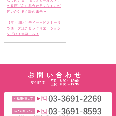
心で向き合う優しさと尊厳のケア
〜映画『急に具合が悪くなる』が
問いかける介護の未来〜
【江戸川区】デイサービストーリ
ツ西一之江外食レクリエーション
で「はま寿司」へ！