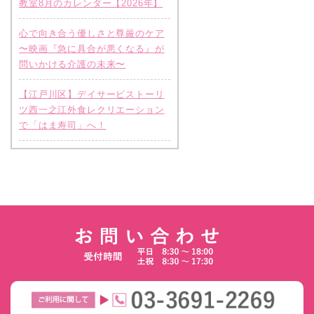
教室8月のカレンダー【2026年】
心で向き合う優しさと尊厳のケア
〜映画『急に具合が悪くなる』が
問いかける介護の未来〜
【江戸川区】デイサービストーリ
ツ西一之江外食レクリエーション
で「はま寿司」へ！