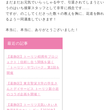
まだまだお元気でいらっしゃる中で、引退されてしまうとい
うのはいち後輩スタッフとして非常に残念です……
ですが、のこしてくださった数々の教えを胸に、花道を飾れ
るよう一同邁進していきます！
本当に、本当に、ありがとうございました！
最近の記事
【葛飾区】トーリツ40周年プロジ
ェクト｜信頼し合う関係を築く
「トーリツ・サワパーク」第1回を
開催
【葛飾区】東京聖栄大学の学生さ
んとデイサービス トーリツ新小岩
のコラボ企画を開催！
【葛飾区】トーリツ元気いきいき