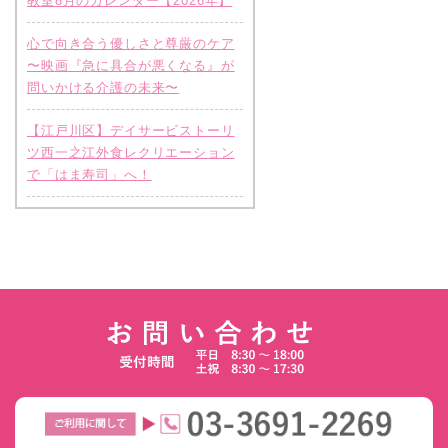
教室8月のカレンダー【2026年】
心で向き合う優しさと尊厳のケア
〜映画『急に具合が悪くなる』が
問いかける介護の未来〜
【江戸川区】デイサービストーリ
ツ西一之江外食レクリエーション
で「はま寿司」へ！