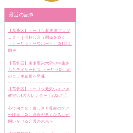
最近の記事
【葛飾区】トーリツ40周年プロジ
ェクト｜信頼し合う関係を築く
「トーリツ・サワパーク」第1回を
開催
【葛飾区】東京聖栄大学の学生さ
んとデイサービス トーリツ新小岩
のコラボ企画を開催！
【葛飾区】トーリツ元気いきいき
教室8月のカレンダー【2026年】
心で向き合う優しさと尊厳のケア
〜映画『急に具合が悪くなる』が
問いかける介護の未来〜