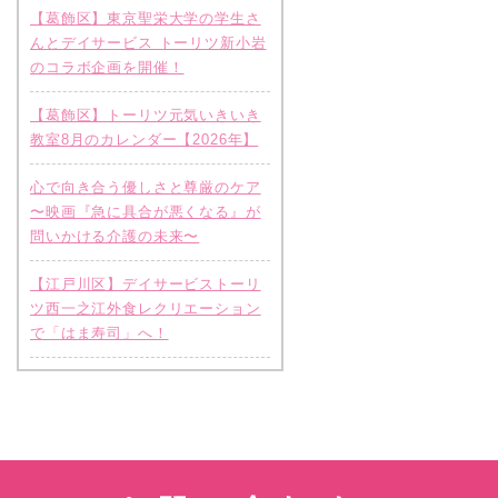
【葛飾区】東京聖栄大学の学生さ
んとデイサービス トーリツ新小岩
のコラボ企画を開催！
【葛飾区】トーリツ元気いきいき
教室8月のカレンダー【2026年】
心で向き合う優しさと尊厳のケア
〜映画『急に具合が悪くなる』が
問いかける介護の未来〜
【江戸川区】デイサービストーリ
ツ西一之江外食レクリエーション
で「はま寿司」へ！