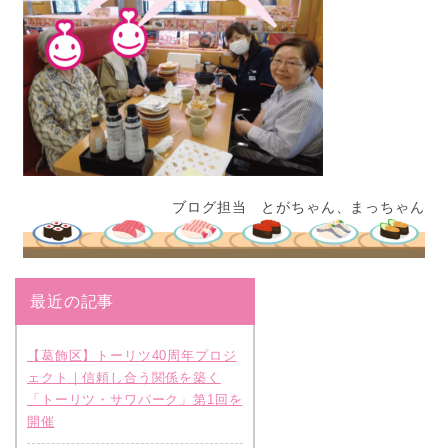
ブログ担当 とがちゃん、まっちゃん
最近の記事
【葛飾区】トーリツ40周年プロジ
ェクト｜信頼し合う関係を築く
「トーリツ・サワパーク」第1回を
開催