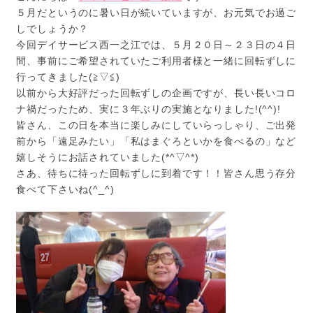
５月だというのに暑い日が続いていますが、お元気でお過ご
しでしょうか？
今回デイサービス西一之江では、５月２０日～２３日の４日
間、事前にご希望されていたご利用者様と一緒に回転ずしに
行ってきました(≧▽≦)
以前から大好評だった回転ずしの企画ですが、長い長いコロ
ナ禍だったため、実に３年ぶりの実施となりました!(^^)!
皆さん、この日を本当に楽しみにしていらっしゃり、ご出発
前から「遠足みたい」「私はまぐろといかを食べるの」など
嬉しそうにお話されていました(*^▽^*)
さあ、待ちに待った回転ずしに到着です！！皆さん思う存分
食べて下さいね(^_^)