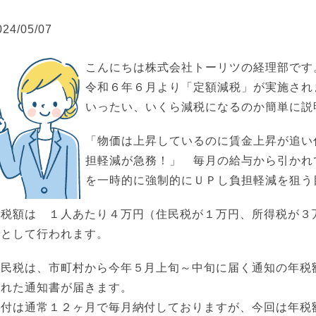
024/05/07
こんにちは株式会社トーリツの経理部です
令和６年６月より「定額減税」が実施され
いったい、いくら減税になるのか簡単に説
「物価は上昇しているのに賃金上昇が追い
担軽減が急務！」 毎月の給与から引かれ
を一時的に強制的にＵＰし負担軽減を狙う
減税額は １人あたり４万円（住民税が１万円、所得税が３
置として行われます。
住民税は、市町村から今年５月上旬～中旬に届く通知の年税
かれた通知書が届きます。
納付は通常１２ヶ月で毎月納付しておりますが、今回は年税