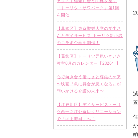
ェクト｜信頼し合う関係を築く
「トーリツ・サワパーク」第1回
2
を開催
【葛飾区】東京聖栄大学の学生さ
んとデイサービス トーリツ新小岩
のコラボ企画を開催！
【葛飾区】トーリツ元気いきいき
教室8月のカレンダー【2026年】
心で向き合う優しさと尊厳のケア
〜映画『急に具合が悪くなる』が
問いかける介護の未来〜
【江戸川区】デイサービストーリ
ツ西一之江外食レクリエーション
で「はま寿司」へ！