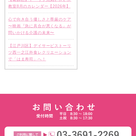
教室8月のカレンダー【2026年】
心で向き合う優しさと尊厳のケア
〜映画『急に具合が悪くなる』が
問いかける介護の未来〜
【江戸川区】デイサービストーリ
ツ西一之江外食レクリエーション
で「はま寿司」へ！