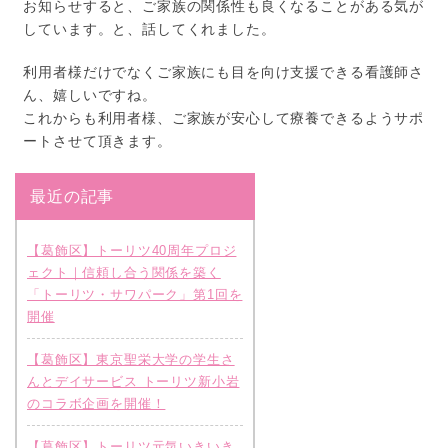
お知らせすると、ご家族の関係性も良くなることがある気が
しています。と、話してくれました。
利用者様だけでなくご家族にも目を向け支援できる看護師さ
ん、嬉しいですね。
これからも利用者様、ご家族が安心して療養できるようサポ
ートさせて頂きます。
最近の記事
【葛飾区】トーリツ40周年プロジ
ェクト｜信頼し合う関係を築く
「トーリツ・サワパーク」第1回を
開催
【葛飾区】東京聖栄大学の学生さ
んとデイサービス トーリツ新小岩
のコラボ企画を開催！
【葛飾区】トーリツ元気いきいき