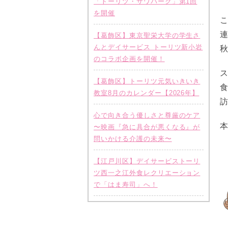
「トーリツ・サワパーク」第1回
を開催
【葛飾区】東京聖栄大学の学生さ
んとデイサービス トーリツ新小岩
のコラボ企画を開催！
【葛飾区】トーリツ元気いきいき
教室8月のカレンダー【2026年】
訪
心で向き合う優しさと尊厳のケア
〜映画『急に具合が悪くなる』が
問いかける介護の未来〜
【江戸川区】デイサービストーリ
ツ西一之江外食レクリエーション
で「はま寿司」へ！