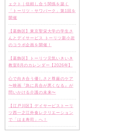
ェクト｜信頼し合う関係を築く
「トーリツ・サワパーク」第1回を
開催
【葛飾区】東京聖栄大学の学生さ
んとデイサービス トーリツ新小岩
のコラボ企画を開催！
【葛飾区】トーリツ元気いきいき
教室8月のカレンダー【2026年】
心で向き合う優しさと尊厳のケア
〜映画『急に具合が悪くなる』が
問いかける介護の未来〜
【江戸川区】デイサービストーリ
ツ西一之江外食レクリエーション
で「はま寿司」へ！