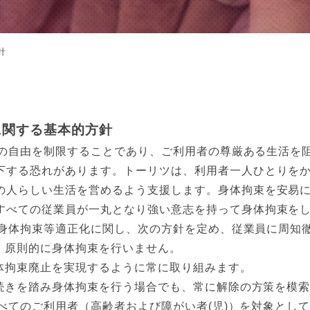
針
に関する基本的方針
の自由を制限することであり、ご利用者の尊厳ある生活を
下する恐れがあります。トーリツは、利用者一人ひとりを
の人らしい生活を営めるよう支援します。身体拘束を安易
すべての従業員が一丸となり強い意志を持って身体拘束を
身体拘束等適正化に関し、次の方針を定め、従業員に周知
、原則的に身体拘束を行いません。
体拘束廃止を実現するように常に取り組みます。
続きを踏み身体拘束を行う場合でも、常に解除の方策を模
べてのご利用者（高齢者および障がい者(児)）を対象とし