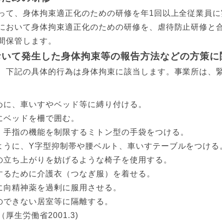
って、身体拘束適正化のための研修を年1回以上全従業員に
において身体拘束適正化のための研修を、虐待防止研修と
間保管します。
おいて発生した身体拘束等の報告方法などの方策に
、下記の具体的行為は身体拘束に該当します。事業所は、
めに、車いすやベッド等に縛り付ける。
にベッドを柵で囲む。
、手指の機能を制限するミトン型の手袋をつける。
ように、Y字型抑制帯や腰ベルト、車いすテーブルをつける
の立ち上がりを妨げるような椅子を使用する。
するために介護衣（つなぎ服）を着せる。
に向精神薬を過剰に服用させる。
のできない居室等に隔離する。
生労働省2001.3)