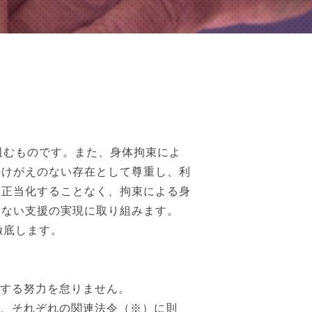
阻むものです。また、身体拘束によ
かけがえのない存在として尊重し、利
に正当化することなく、拘束による身
しない支援の実現に取り組みます。
徹底します。
索する努力を怠りません。
て、それぞれの関連法令（※）に則