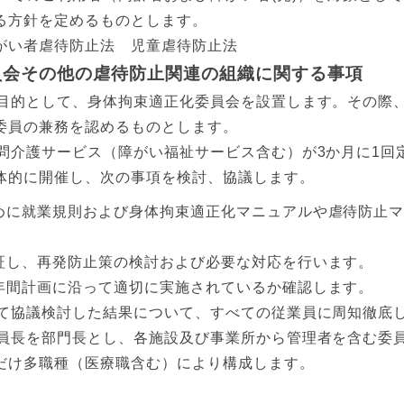
る方針を定めるものとします。
がい者虐待防止法 児童虐待防止法
員会その他の虐待防止関連の組織に関する事項
目的として、身体拘束適正化委員会を設置します。その際
委員の兼務を認めるものとします。
問介護サービス（障がい福祉サービス含む）が3か月に1回
体的に開催し、次の事項を検討、協議します。
めに就業規則および身体拘束適正化マニュアルや虐待防止
証し、再発防止策の検討および必要な対応を行います。
年間計画に沿って適切に実施されているか確認します。
て協議検討した結果について、すべての従業員に周知徹底
員長を部門長とし、各施設及び事業所から管理者を含む委
だけ多職種（医療職含む）により構成します。