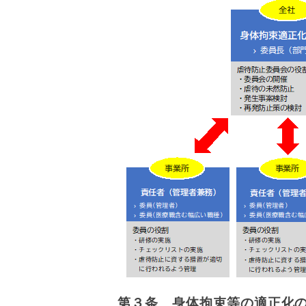
第３条 身体拘束等の適正化