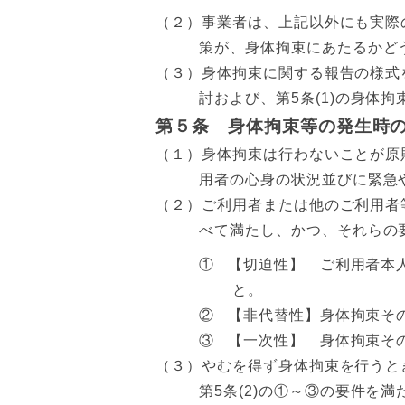
（２）事業者は、上記以外にも実際
策が、身体拘束にあたるかど
（３）身体拘束に関する報告の様式
討および、第5条(1)の身体
第５条 身体拘束等の発生時
（１）身体拘束は行わないことが原
用者の心身の状況並びに緊急
（２）ご利用者または他のご利用者
べて満たし、かつ、それらの
①
【切迫性】 ご利用者本
と。
②
【非代替性】身体拘束そ
③
【一次性】 身体拘束そ
（３）やむを得ず身体拘束を行うと
第5条(2)の①～③の要件を