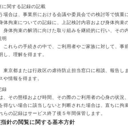
束に関する記録の記載
う場合は、事業所における会議や委員会での検討等で慎重
身体拘束についての記録に、上記検討内容および身体拘束
、身体拘束の解消に向けた取り組みを継続的に行い、その
説明
、これらの手続きの中で、ご利用者やご家族に対して、事
明し、理解を得ます。
、東京都または行政区の虐待防止担当窓口に相談、報告し
スや情報を得ます。
記録
は、その態様および時間、その際のご利用者の心身の状況
を得ない場合に該当しないと判断された場合は、直ちに拘
れらの記録はサービス終了後５年間保管します。
該指針の閲覧に関する基本方針