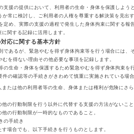
の支援の提供において、利用者の生命・身体を保護しよう
うか常に検討し、ご利用者の人権を尊重する解決策を見出
を定め、実際の支援の過程で発生した身体拘束に関する報
拘束に関する記録に活用します。
の対応に関する基本方針
則であるが、緊急やむを得ず身体拘束等を行う場合には、
やむを得ない理由その他必要な事項を記録します。
等の生命・身体を保護するため緊急やむを得ず身体拘束を
要件の確認等の手続きがきわめて慎重に実施されている場
人または他の利用者等の生命、身体または権利が危険にさ
の他の行動制限を行う以外に代替する支援の方法がないこ
の他の行動制限が一時的なものであること。
きの手続き
満たす場合でも、以下手続きを行うものとします。