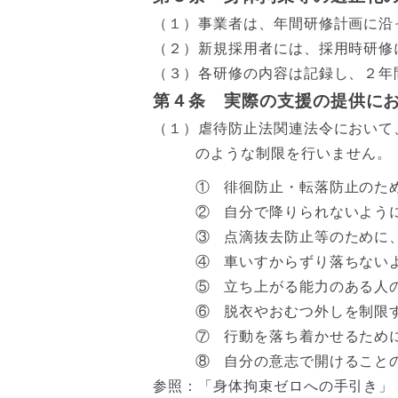
（１）事業者は、年間研修計画に沿
（２）新規採用者には、採用時研修
（３）各研修の内容は記録し、２年
第４条 実際の支援の提供に
（１）虐待防止法関連法令において
のような制限を行いません。
①
徘徊防止・転落防止のた
②
自分で降りられないよう
③
点滴抜去防止等のために
④
車いすからずり落ちない
⑤
立ち上がる能力のある人
⑥
脱衣やおむつ外しを制限
⑦
行動を落ち着かせるため
⑧
自分の意志で開けること
参照：「身体拘束ゼロへの手引き」（厚