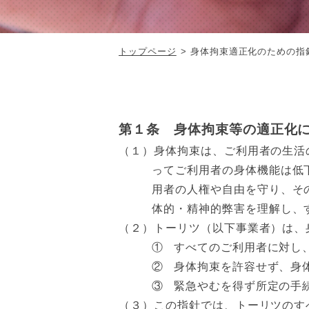
トップページ
身体拘束適正化のための指
第１条 身体拘束等の適正化
（１）身体拘束は、ご利用者の生活
ってご利用者の身体機能は低
用者の人権や自由を守り、そ
体的・精神的弊害を理解し、
（２）トーリツ（以下事業者）は、
①
すべてのご利用者に対し
②
身体拘束を許容せず、身
③
緊急やむを得ず所定の手
（３）この指針では、トーリツのす