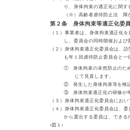
り、身体拘束の適正化に関す
（※）高齢者虐待防止法 障
第２条 身体拘束等適正化委
（１）事業者は、身体拘束適正化を
し、委員会の同時開催および
（２）身体拘束適正化委員会は、訪
も年１回虐待防止委員会と一
①
身体拘束の未然防止のた
じて見直します。
②
発生した身体拘束等を検
③
身体拘束適正化の研修が
（３）身体拘束適正化委員会におい
（４）身体拘束適正化委員会は、委
から選出する委員は、できる
‹図１›