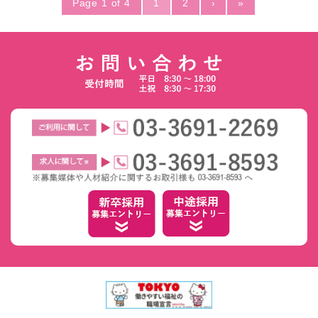
Page 1 of 4
1
2
›
»