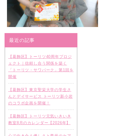
最近の記事
【葛飾区】トーリツ40周年プロジ
ェクト｜信頼し合う関係を築く
「トーリツ・サワパーク」第1回を
開催
【葛飾区】東京聖栄大学の学生さ
んとデイサービス トーリツ新小岩
のコラボ企画を開催！
【葛飾区】トーリツ元気いきいき
教室8月のカレンダー【2026年】
心で向き合う優しさと尊厳のケア