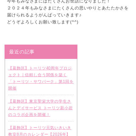
今年もみなさまにはたくさんお世話になりました！
２０２４年もみなさまにたくさんの思いやりとあたたかさを
届けられるようがんばっていきます♪
どうぞよろしくお願い致します(^^)
最近の記事
【葛飾区】トーリツ40周年プロジ
ェクト｜信頼し合う関係を築く
「トーリツ・サワパーク」第1回を
開催
【葛飾区】東京聖栄大学の学生さ
んとデイサービス トーリツ新小岩
のコラボ企画を開催！
【葛飾区】トーリツ元気いきいき
教室8月のカレンダー【2026年】