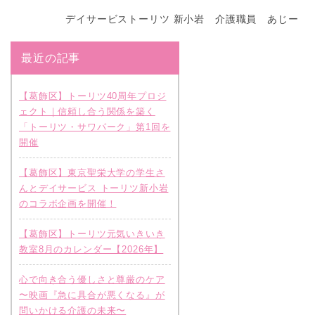
デイサービストーリツ 新小岩 介護職員 あじー
最近の記事
【葛飾区】トーリツ40周年プロジ
ェクト｜信頼し合う関係を築く
「トーリツ・サワパーク」第1回を
開催
【葛飾区】東京聖栄大学の学生さ
んとデイサービス トーリツ新小岩
のコラボ企画を開催！
【葛飾区】トーリツ元気いきいき
教室8月のカレンダー【2026年】
心で向き合う優しさと尊厳のケア
〜映画『急に具合が悪くなる』が
問いかける介護の未来〜