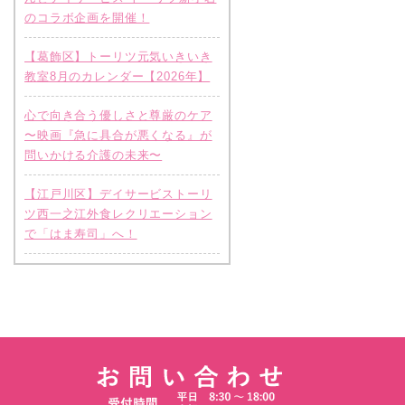
のコラボ企画を開催！
【葛飾区】トーリツ元気いきいき
教室8月のカレンダー【2026年】
心で向き合う優しさと尊厳のケア
〜映画『急に具合が悪くなる』が
問いかける介護の未来〜
【江戸川区】デイサービストーリ
ツ西一之江外食レクリエーション
で「はま寿司」へ！