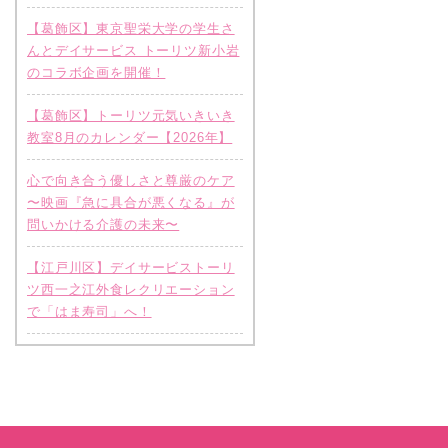
【葛飾区】東京聖栄大学の学生さ
んとデイサービス トーリツ新小岩
のコラボ企画を開催！
【葛飾区】トーリツ元気いきいき
教室8月のカレンダー【2026年】
心で向き合う優しさと尊厳のケア
〜映画『急に具合が悪くなる』が
問いかける介護の未来〜
【江戸川区】デイサービストーリ
ツ西一之江外食レクリエーション
で「はま寿司」へ！