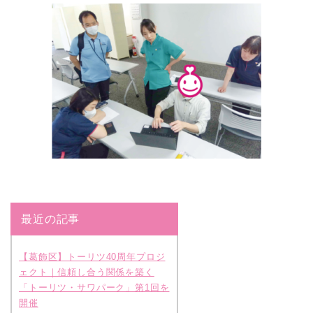
最近の記事
【葛飾区】トーリツ40周年プロジ
ェクト｜信頼し合う関係を築く
「トーリツ・サワパーク」第1回を
開催