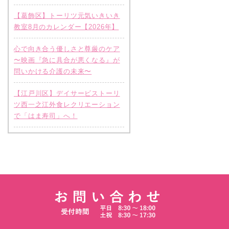
【葛飾区】トーリツ元気いきいき
教室8月のカレンダー【2026年】
心で向き合う優しさと尊厳のケア
〜映画『急に具合が悪くなる』が
問いかける介護の未来〜
【江戸川区】デイサービストーリ
ツ西一之江外食レクリエーション
で「はま寿司」へ！