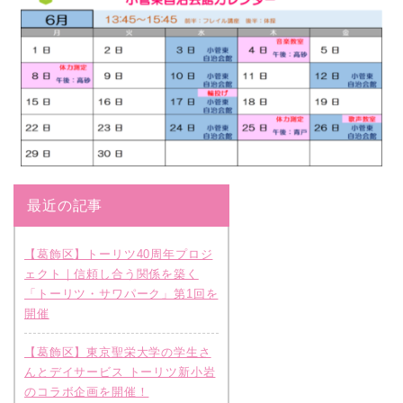
最近の記事
【葛飾区】トーリツ40周年プロジ
ェクト｜信頼し合う関係を築く
「トーリツ・サワパーク」第1回を
開催
【葛飾区】東京聖栄大学の学生さ
んとデイサービス トーリツ新小岩
のコラボ企画を開催！